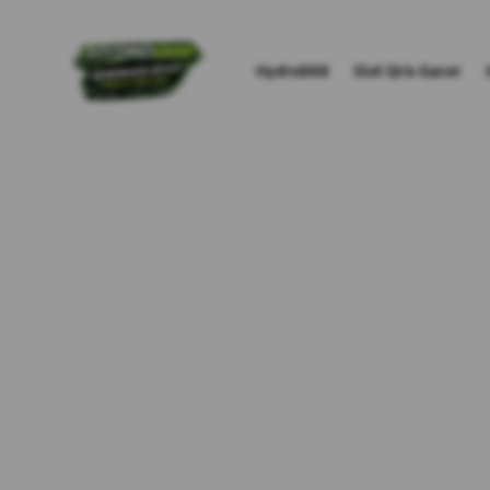
Skip
to
content
Hydro888
Slot Qris Gacor